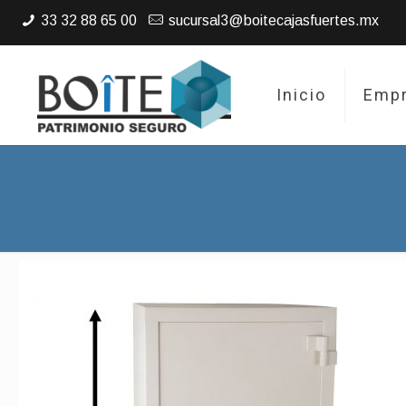
33 32 88 65 00
sucursal3@boitecajasfuertes.mx
Inicio
Emp