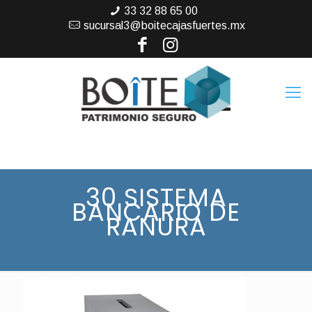
33 32 88 65 00
sucursal3@boitecajasfuertes.mx
30 SISTEMA
BANCARIO DE
RANURA