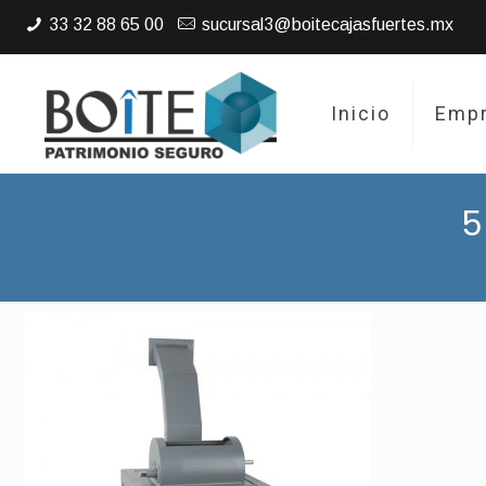
33 32 88 65 00
sucursal3@boitecajasfuertes.mx
Inicio
Emp
5