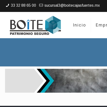
33 32 88 65 00
sucursal3@boitecajasfuertes.mx
Inicio
Emp