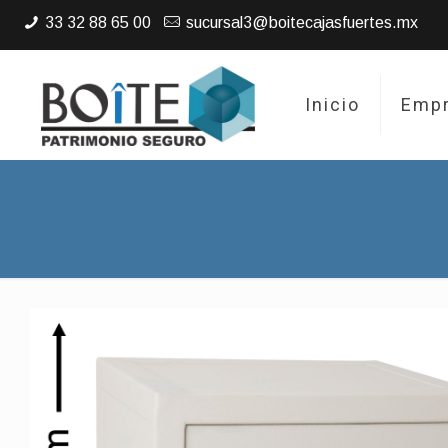
33 32 88 65 00
sucursal3@boitecajasfuertes.mx
Inicio
Emp