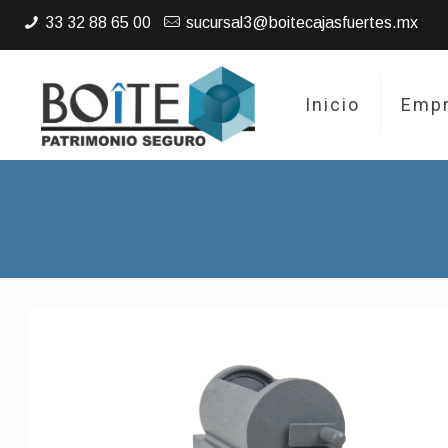
33 32 88 65 00
sucursal3@boitecajasfuertes.mx
Inicio
Emp