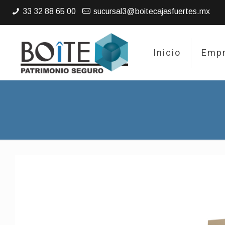
33 32 88 65 00
sucursal3@boitecajasfuertes.mx
Inicio
Emp