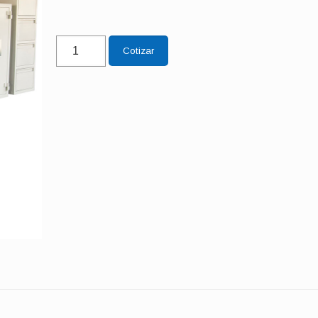
Linea
Cotizar
Premium
alta
seguridad
contra
incendio
cantidad