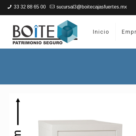
33 32 88 65 00
sucursal3@boitecajasfuertes.mx
Inicio
Emp